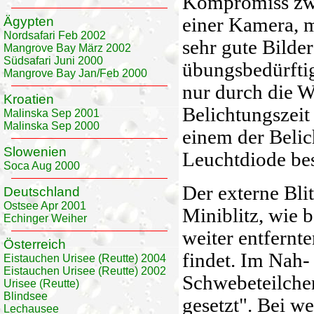
Kompromiss zwi
Ägypten
einer Kamera, m
Nordsafari Feb 2002
sehr gute Bild
Mangrove Bay März 2002
Südsafari Juni 2000
übungsbedürftig
Mangrove Bay Jan/Feb 2000
nur durch die W
Kroatien
Belichtungszeit
Malinska Sep 2001
Malinska Sep 2000
einem der Belic
Slowenien
Leuchtdiode bes
Soca Aug 2000
Der externe Blit
Deutschland
Ostsee Apr 2001
Miniblitz, wie 
Echinger Weiher
weiter entfernt
Österreich
findet. Im Nah
Eistauchen Urisee (Reutte) 2004
Eistauchen Urisee (Reutte) 2002
Schwebeteilchen
Urisee (Reutte)
Blindsee
gesetzt". Bei we
Lechausee